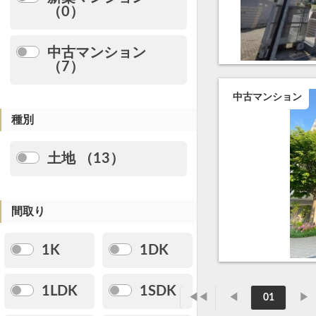
（0）
中古マンション
（7）
中古マンション
種別
土地 （13）
間取り
1K
1DK
1LDK
1SDK
◀◀
◀
01
▶