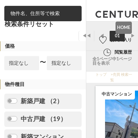
絞り込み
検索条件リセット
HOME
◀◀
◀
01
▶
お気に入り
価格
閲覧履歴
全1ページ中1ページ
〜
目を表示
トップ
>
売買 検索一
覧
物件種目
中古マンション
新築戸建 （2）
中古戸建 （19）
新築マンション