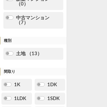
（0）
中古マンション
（7）
種別
土地 （13）
間取り
1K
1DK
1LDK
1SDK