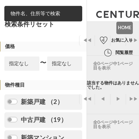
絞り込み
検索条件リセット
HOME
お気に入り
◀◀
◀
▶
▶▶
価格
閲覧履歴
〜
全0ページ中1ページ
目を表示
該当する物件はありません
物件種目
でした。
◀◀
◀
▶
▶▶
新築戸建 （2）
中古戸建 （19）
全0ページ中1ページ
目を表示
新築マンション