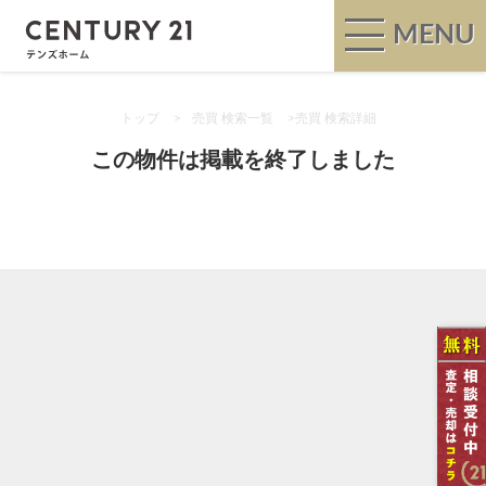
MENU
トップ
>
売買 検索一覧
>
売買 検索詳細
この物件は掲載を終了しました