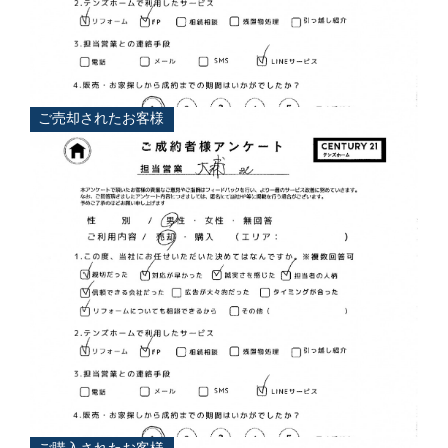
担当
大浦 典
ご売却されたお客様
担当
大浦 典