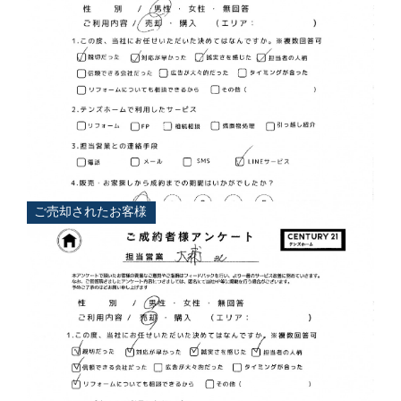
担当
大浦 典
ご売却されたお客様