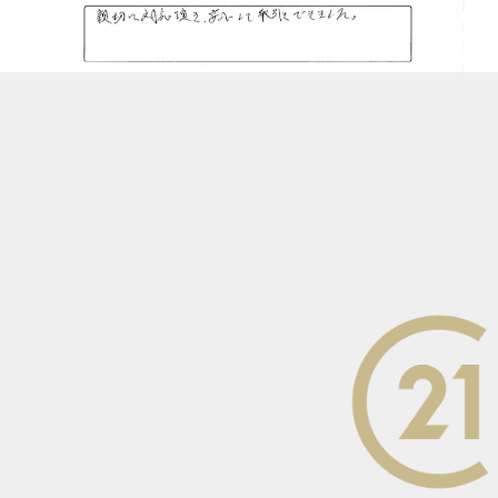
全5ページ中1ページ目を表示
担当
大浦 典