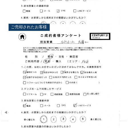
担当
大浦 典
ご売却されたお客様
◀◀
◀
01
02
03
▶
▶▶
担当
大浦 典