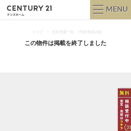
MENU
トップ
>
売買 検索一覧
>
売買 検索詳細
この物件は掲載を終了しました