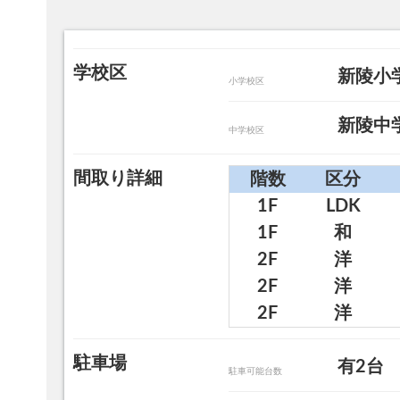
学校区
新陵小
小学校区
新陵中学
中学校区
間取り詳細
階数
区分
1F
LDK
1F
和
2F
洋
2F
洋
2F
洋
駐車場
有2台
駐車可能台数