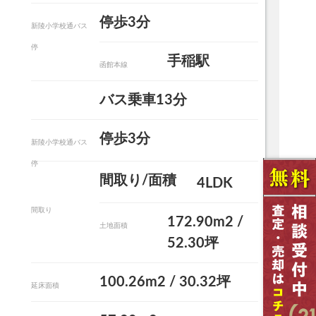
停歩3分
新陵小学校通バス
停
手稲駅
函館本線
バス乗車13分
停歩3分
新陵小学校通バス
停
間取り/面積
4LDK
間取り
172.90m
2
/
土地面積
52.30坪
100.26m
2
/ 30.32坪
延床面積