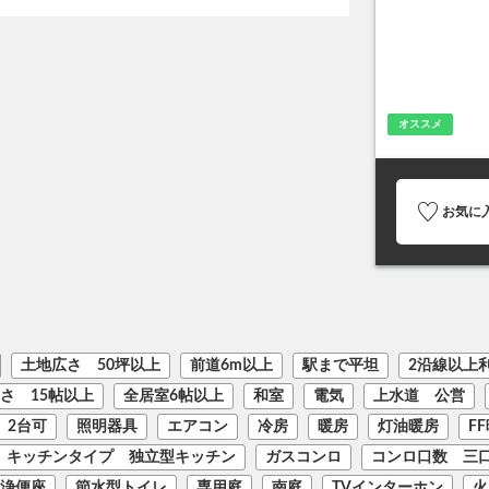
オススメ
お気に
土地広さ 50坪以上
前道6m以上
駅まで平坦
2沿線以上
広さ 15帖以上
全居室6帖以上
和室
電気
上水道 公営
 2台可
照明器具
エアコン
冷房
暖房
灯油暖房
F
キッチンタイプ 独立型キッチン
ガスコンロ
コンロ口数 三
浄便座
節水型トイレ
専用庭
南庭
TVインターホン
火