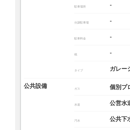
-
駐車場所
-
分譲駐車場
-
駐車料金
-
税
ガレー
タイプ
公共設備
個別プ
ガス
公営水
水道
公共下
汚水