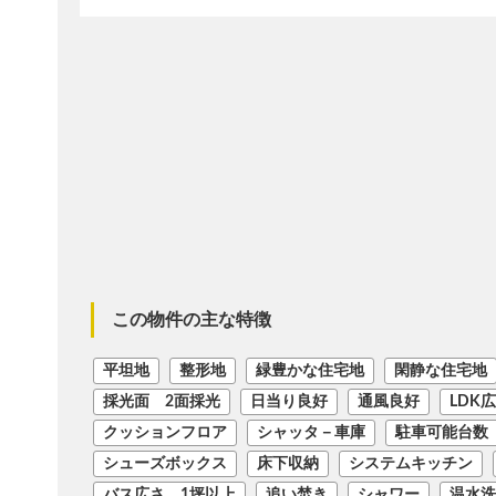
この物件の主な特徴
平坦地
整形地
緑豊かな住宅地
閑静な住宅地
採光面 2面採光
日当り良好
通風良好
LDK
クッションフロア
シャッタ－車庫
駐車可能台数
シューズボックス
床下収納
システムキッチン
バス広さ 1坪以上
追い焚き
シャワー
温水洗