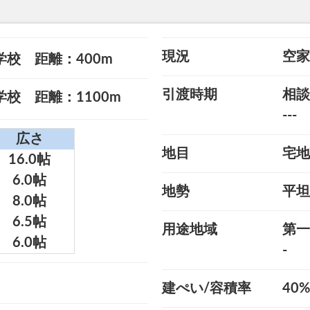
現況
空家
学校 距離：400m
引渡時期
相談
校 距離：1100m
---
広さ
地目
宅地
16.0帖
6.0帖
地勢
平坦
8.0帖
6.5帖
用途地域
第一
6.0帖
-
建ぺい/容積率
40%