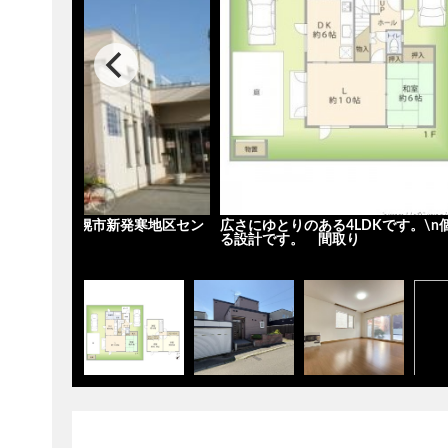
5分です。 札幌市新発寒地区セン
広さにゆとりのある4LDKです。\
る設計です。 間取り