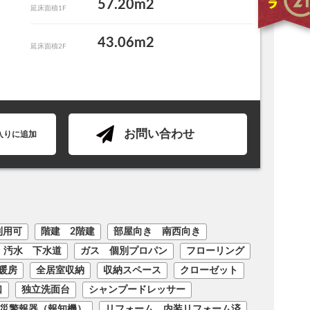
57.20m2
延床面積1F
43.06m2
延床面積2F
お問い合わせ
入りに追加
利用可
階建 2階建
部屋向き 南西向き
汚水 下水道
ガス 個別プロパン
フローリング
F暖房
全居室収納
収納スペース
クローゼット
口
独立洗面台
シャンプードレッサー
災警報器（報知機）
リフォーム 内装リフォーム済