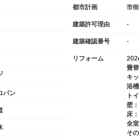
都市計画
市街
建築許可理由
-
建築確認番号
-
リフォーム
20
畳替
ジ
キ
浴
ロパン
ト
壁
道
床
全
水
そ