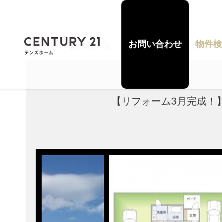
お問い合わせ
物件検
トップ
>
売買 検索一覧
>
売買 検索詳細
【リフォーム3月完成！