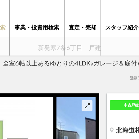
索
事業・投資用検索
査定・売却
スタッフ紹介
新発寒7条6丁目 戸建
】全室6帖以上あるゆとりの4LDK♪ガレージ＆庭付
登録日
中古戸建
北海道