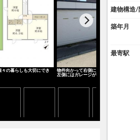
建物構造/
築年月
最寄駅
n個々の暮らしも大切にでき
物件向かって右側にはカースペース、お庭
左側にはガレージがあります♪ 外観