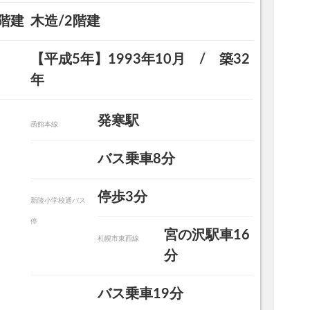
階建
木造/2階建
【平成5年】1993年10月 / 築32
年
発寒駅
函館本線
、物置があります♪\n
約10帖のリビングは日当たり良好です◎ リビ
バス乗車8分
停歩3分
新陵小学校通バス
停
宮の沢駅車16
札幌市東西線
分
バス乗車19分