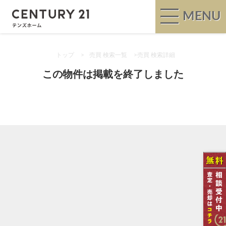
MENU
トップ
>
売買 検索一覧
>
売買 検索詳細
この物件は掲載を終了しました