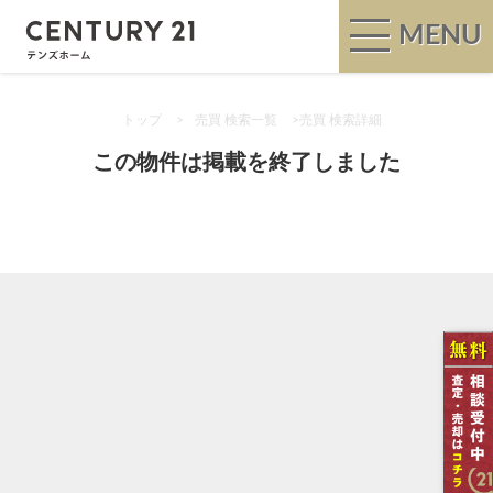
MENU
トップ
>
売買 検索一覧
>
売買 検索詳細
この物件は掲載を終了しました