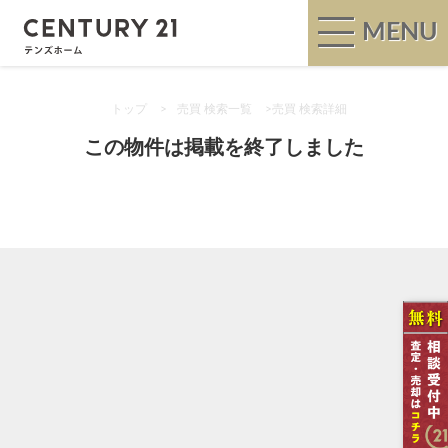
MENU
トップ
>
売買 検索一覧
>
売買 検索詳細
この物件は掲載を終了しました