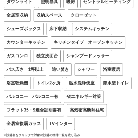
ダウンライト
照明器具
暖房
セントラルヒーティング
全居室収納
収納スペース
クローゼット
シューズボックス
床下収納
システムキッチン
カウンターキッチン
キッチンタイプ オープンキッチン
ガスコンロ
独立洗面台
シャンプードレッサー
バス広さ 1坪以上
追い焚き
シャワー
浴室暖房
浴室乾燥機
トイレ2ヶ所
温水洗浄便座
節水型トイレ
バルコニー バルコニー有
省エネルギー対策
フラット35・S適合証明書有
高気密高断熱住宅
全居室複層ガラス
TVインター
※設備名をクリックで対象の設備の物件一覧を絞り込み