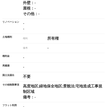
外壁：-
屋根：-
その他：-
リノベーション
-
-
土地権利
所有権
権利
-
備考
権利金
-
再建築
-
国土法届出
不要
その他制限事項
高度地区;緑地保全地区;景観法;宅地造成工事規
制区域
備考：-
フラット利用
-