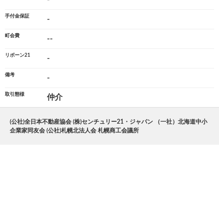
手付金保証
-
町会費
--
リボーン21
-
備考
-
取引態様
仲介
(公社)全日本不動産協会 (株)センチュリー21・ジャパン （一社）北海道中小
企業家同友会 (公社)札幌北法人会 札幌商工会議所