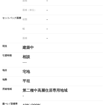
-
面積
-
面積（単位）
セットバック面積
-
状態
-
幅
-
面積
現況
建築中
引渡時期
相談
---
地目
宅地
地勢
平坦
用途地域
第二種中高層住居専用地域
-
建ぺい/容積率