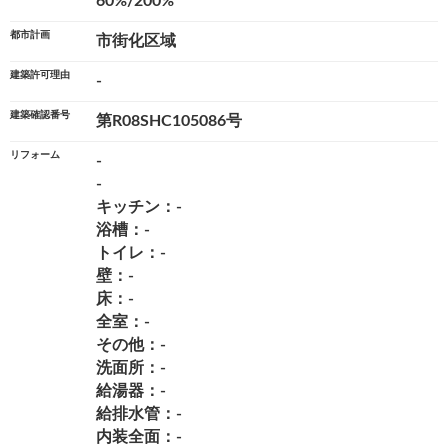
60%/200%
都市計画
市街化区域
建築許可理由
-
建築確認番号
第R08SHC105086号
リフォーム
-
-
キッチン：-
浴槽：-
トイレ：-
壁：-
床：-
全室：-
その他：-
洗面所：-
給湯器：-
給排水管：-
内装全面：-