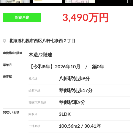
3,490万円
新築戸建
北海道札幌市西区八軒七条西２丁目
建物構造/階建
木造/2階建
築年月
【令和8年】2026年10月 / 築0年
最寄駅
八軒駅徒歩9分
札沼線
琴似駅徒歩17分
函館本線
琴似駅車9分
札幌市東西線
間取り/面積
3LDK
間取り
100.56m
2
/ 30.41坪
土地面積