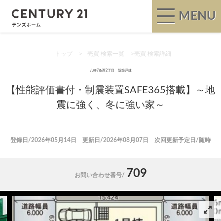
MENU
トップ
>
売買 検索一覧
>
売買 検索詳細
八軒7条西2丁目 新築戸建
【性能評価書付・制震装置SAFE365搭載】～地
震に強く、冬に強い家～
登録日/2026年05月14日 更新日/2026年08月07日 次回更新予定日/随時
709
お問い合わせ番号/