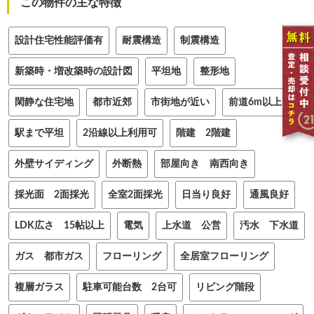
この物件の主な特徴
設計住宅性能評価有
耐震構造
制震構造
新築時・増改築時の設計図
平坦地
整形地
閑静な住宅地
都市近郊
市街地が近い
前道6m以上
駅まで平坦
2沿線以上利用可
階建 2階建
外壁サイディング
外断熱
部屋向き 南西向き
採光面 2面採光
全室2面採光
日当り良好
通風良好
LDK広さ 15帖以上
電気
上水道 公営
汚水 下水道
ガス 都市ガス
フローリング
全居室フローリング
複層ガラス
駐車可能台数 2台可
リビング階段