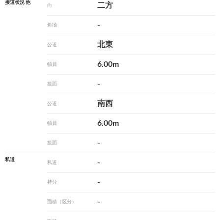
接道状況 他
二方
向
-
角地
北東
公道
6.00m
幅員
-
接面
南西
公道
6.00m
幅員
-
接面
私道
-
私道
-
持分
-
面積（区分）