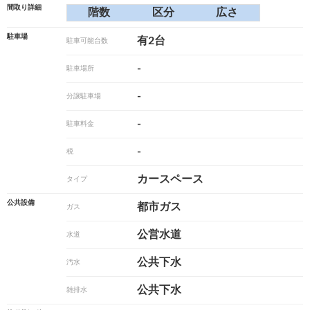
間取り詳細
階数
区分
広さ
駐車場
有2台
駐車可能台数
-
駐車場所
-
分譲駐車場
-
駐車料金
-
税
カースペース
タイプ
公共設備
都市ガス
ガス
公営水道
水道
公共下水
汚水
公共下水
雑排水