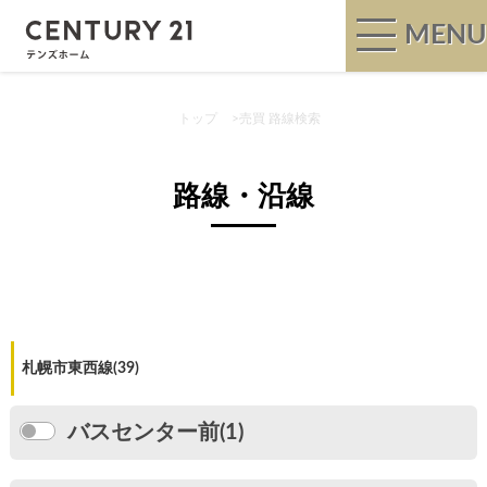
MENU
トップ
>
売買 路線検索
路線・沿線
札幌市東西線(39)
バスセンター前(1)