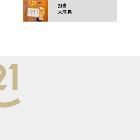
担当
大浦 典