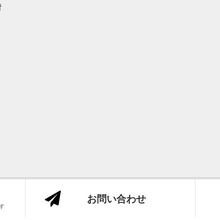
階
お問い合わせ
センチュリー21の加盟店は、すべて独立・自営です。
Copyright ©テンズホーム All Rights Reserved.
です