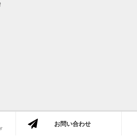
階
お問い合わせ
センチュリー21の加盟店は、すべて独立・自営です。
Copyright ©テンズホーム All Rights Reserved.
です