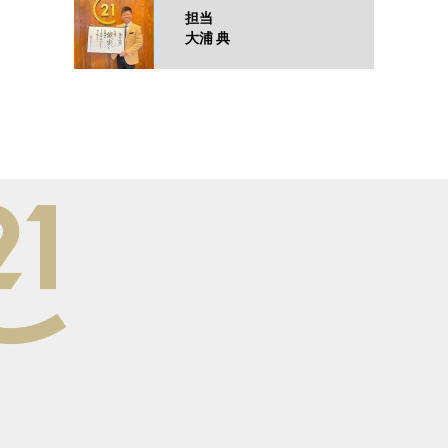
担当
大浦 典