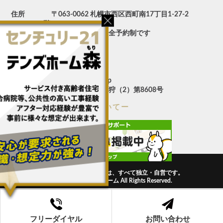
住所
〒063-0062 札幌市西区西町南17丁目1-27-2
階
定休日
不定休 土日祝は完全予約制です
営業時間
10:00～18:00
FREE
0120-540-517
TEL
011-688-8218
FAX
011-688-8219
MAIL
info@c21tens.jp
免許番号
北海道知事免許 石狩（2）第8608号
ー個人情報取り扱いについてー
センチュリー21の加盟店は、すべて独立・自営です。
Copyright ©テンズホーム All Rights Reserved.
フリーダイヤル
お問い合わせ