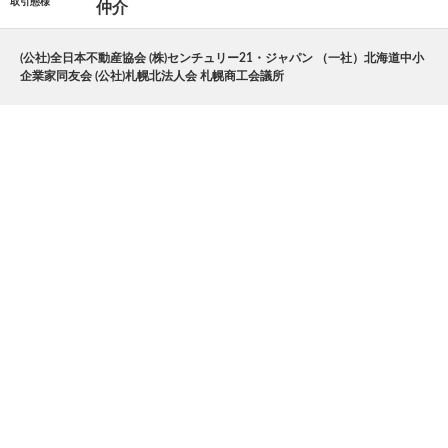
取引態様
仲介
(公社)全日本不動産協会 (株)センチュリー21・ジャパン （一社）北海道中小
企業家同友会 (公社)札幌北法人会 札幌商工会議所