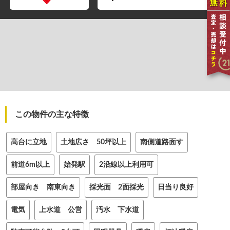
この物件の主な特徴
高台に立地
土地広さ 50坪以上
南側道路面す
前道6m以上
始発駅
2沿線以上利用可
部屋向き 南東向き
採光面 2面採光
日当り良好
電気
上水道 公営
汚水 下水道