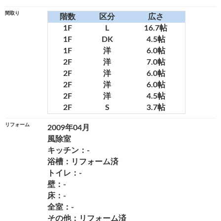
間取り
階数
区分
広さ
1F
L
16.7帖
1F
DK
4.5帖
1F
洋
6.0帖
2F
洋
7.0帖
2F
洋
6.0帖
2F
洋
6.0帖
2F
洋
4.5帖
2F
S
3.7帖
リフォーム
2009年04月
風除室
キッチン：-
浴槽：リフォーム済
トイレ：-
壁：-
床：-
全室：-
その他：リフォーム済