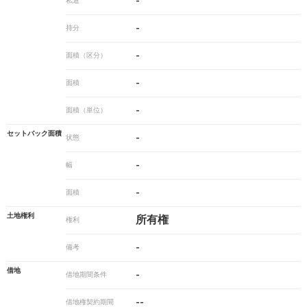
-
私道
-
持分
-
面積（区分）
-
面積
-
面積（単位）
セットバック面積
-
状態
-
幅
-
面積
土地権利
所有権
権利
-
備考
借地
-
借地期間条件
--
借地権契約期間