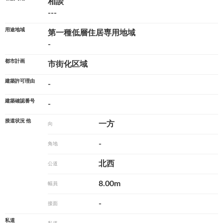
相談
---
用途地域
第一種低層住居専用地域
-
都市計画
市街化区域
建築許可理由
-
建築確認番号
-
接道状況 他
一方
向
-
角地
北西
公道
8.00m
幅員
-
接面
私道