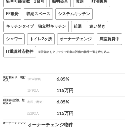
駐車可能台数 2台可
照明器具
暖房
灯油暖房
FF暖房
収納スペース
システムキッチン
キッチンタイプ 独立型キッチン
給湯
追い焚き
シャワー
トイレ2ヶ所
オーナーチェンジ
満室賃貸中
IT重説対応物件
※設備名をクリックで対象の設備の物件一覧を絞り込み
現行利回り、現行
6.85%
現行利回り
収入
115万円
現行収入
利回り(想定)、想
6.85%
利回り(想定)
定収入
115万円
想定収入
オーナーチェンジ
オーナーチェンジ物件