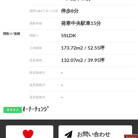
停歩8分
西野6条8丁目バス停
発寒中央駅車15分
函館本線
間取り/面積
5SLDK
間取り
173.72m
2
/ 52.55坪
土地面積
132.07m
2
/ 39.95坪
延床面積
-
延床面積1F
-
延床面積2F
-
延床面積3F
ｵｰﾅｰﾁｪﾝｼﾞ
オススメ
お問い合わせ