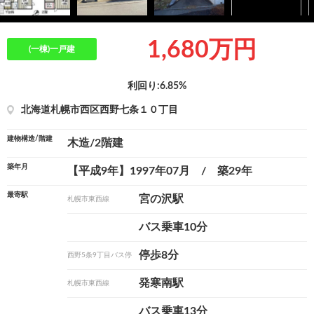
1,680万円
(一棟)一戸建
利回り:6.85%
北海道札幌市西区西野七条１０丁目
建物構造/階建
木造/2階建
築年月
【平成9年】1997年07月 / 築29年
最寄駅
宮の沢駅
札幌市東西線
バス乗車10分
停歩8分
西野5条9丁目バス停
発寒南駅
札幌市東西線
バス乗車13分