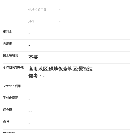
-
借地権満了日
-
地代
権利金
-
再建築
-
国土法届出
不要
その他制限事項
高度地区;緑地保全地区;景観法
備考：-
フラット利用
-
手付金保証
-
町会費
--
備考
-