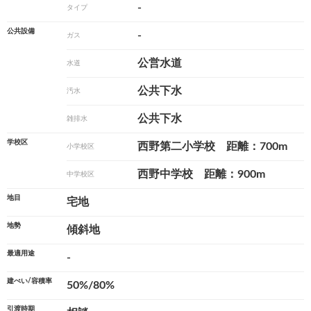
-
タイプ
公共設備
-
ガス
公営水道
水道
公共下水
汚水
公共下水
雑排水
学校区
西野第二小学校 距離：700m
小学校区
西野中学校 距離：900m
中学校区
地目
宅地
地勢
傾斜地
最適用途
-
建ぺい/容積率
50%/80%
引渡時期