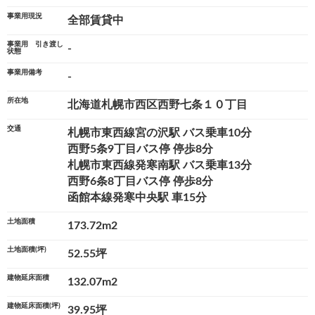
事業用現況
全部賃貸中
事業用 引き渡し
-
状態
事業用備考
-
所在地
北海道札幌市西区西野七条１０丁目
交通
札幌市東西線宮の沢駅 バス乗車10分
西野5条9丁目バス停 停歩8分
札幌市東西線発寒南駅 バス乗車13分
西野6条8丁目バス停 停歩8分
函館本線発寒中央駅 車15分
土地面積
173.72m
2
土地面積(坪)
52.55坪
建物延床面積
132.07m
2
建物延床面積(坪)
39.95坪