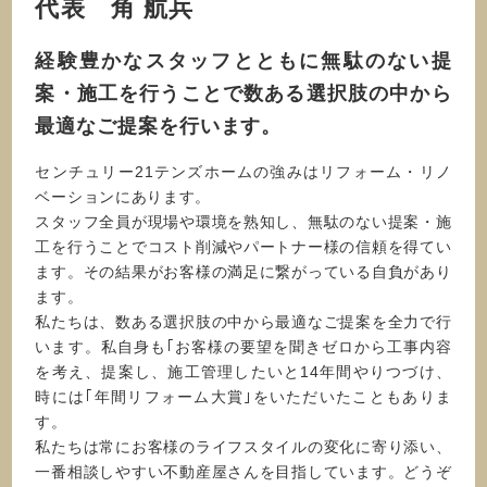
代表 角 航兵
経験豊かなスタッフとともに無駄のない提
案・施⼯を⾏うことで数ある選択肢の中から
最適なご提案を⾏います。
センチュリー21テンズホームの強みはリフォーム・リノ
ベーションにあります。
スタッフ全員が現場や環境を熟知し、無駄のない提案・施
⼯を⾏うことでコスト削減やパートナー様の信頼を得てい
ます。その結果がお客様の満⾜に繋がっている⾃負があり
ます。
私たちは、数ある選択肢の中から最適なご提案を全⼒で⾏
います。私⾃⾝も｢お客様の要望を聞きゼロから⼯事内容
を考え、提案し、施⼯管理したいと14年間やりつづけ、
時には｢年間リフォーム⼤賞｣をいただいたこともありま
す。
私たちは常にお客様のライフスタイルの変化に寄り添い、
⼀番相談しやすい不動産屋さんを⽬指しています。どうぞ