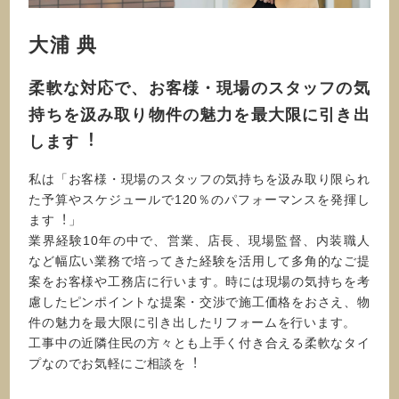
大浦 典
柔軟な対応で、お客様・現場のスタッフの気
持ちを汲み取り物件の魅⼒を最⼤限に引き出
します︕
私は「お客様・現場のスタッフの気持ちを汲み取り限られ
た予算やスケジュールで120％のパフォーマンスを発揮し
ます︕」
業界経験10年の中で、営業、店⻑、現場監督、内装職⼈
など幅広い業務で培ってきた経験を活⽤して多⾓的なご提
案をお客様や⼯務店に⾏います。時には現場の気持ちを考
慮したピンポイントな提案・交渉で施⼯価格をおさえ、物
件の魅⼒を最⼤限に引き出したリフォームを⾏います。
⼯事中の近隣住⺠の⽅々とも上⼿く付き合える柔軟なタイ
プなのでお気軽にご相談を︕