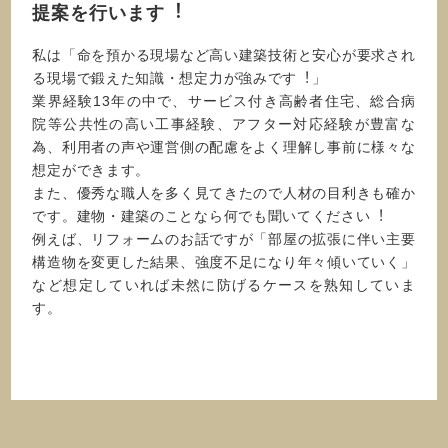
提案を⾏います︕
私は「命を預かる現場など⾼い建築技術と安⼼が要求され
る現場で鍛えた知識・想定⼒が強みです︕」
業界経験13年の中で、サービス付き⾼齢者住宅、総合病
院等公共性の⾼い⼯事経験、アフター対応経験が豊富な
為、利⽤者の声や運営側の配慮をよく理解し事前に様々な
想定ができます。
また、優秀な職⼈を多く⾒てきたので⼈材の⽬利きも確か
です。建物・建築のことなら何でも聞いてください︕
例えば、リフォームのお話ですが「部屋の拡張に伴い主要
構造物を変更した結果、強度不⾜になり年々傾いていく」
など想定していれば未然に防げるケースを熟知していま
す。