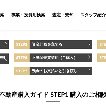
索
事業・投資用検索
査定・売却
スタッフ紹介
STEP2
資金計画を立てる
ST
説明
STEP5
不動産売買契約（ご購入）
ST
STEP7
残金のお支払いと引き渡し
不動産購入ガイド STEP1 購入のご相