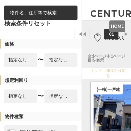
絞り込み
検索条件リセット
HOME
◀◀
◀
01
▶
お気に入り
価格
全1ページ中1ページ
〜
目を表示
トップ
>
事業用 検索
一覧
想定利回り
(一棟)一戸建
〜
物件種類