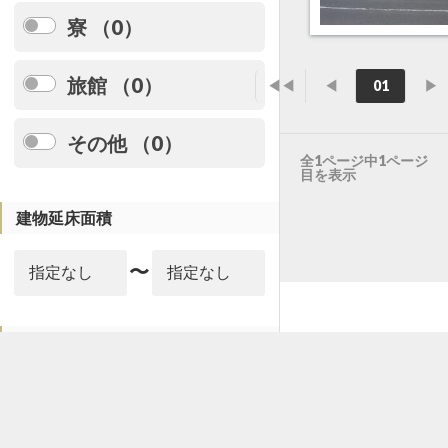
寮 （0）
旅館 （0）
◀◀
◀
01
▶
その他 （0）
全1ページ中1ページ
目を表示
建物延床面積
〜
駅徒歩分
〜