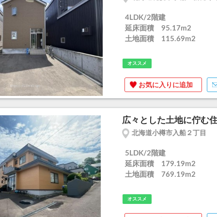
4LDK/2階建
延床面積 95.17m
2
土地面積 115.69m
2
オススメ
お気に入りに追加
広々とした土地に佇む住
北海道小樽市入船２丁目
5LDK/2階建
延床面積 179.19m
2
土地面積 769.19m
2
オススメ