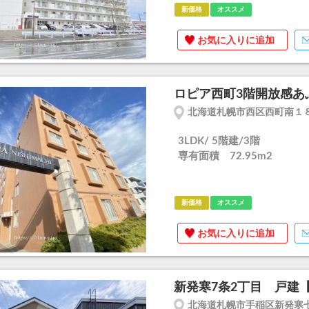
新価格
オススメ
お気に入りに追加
ロピア西町3階開放感あふ
北海道札幌市西区西町南１８
3LDK/ 5階建/3階
専有面積 72.95m
2
新価格
オススメ
お気に入りに追加
新発寒7条2丁目 戸建【
北海道札幌市手稲区新発寒