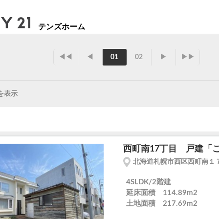
テンズホーム
◀◀
◀
01
02
▶
▶▶
を表示
西町南17丁目 戸建「こ
北海道札幌市西区西町南１
4SLDK/2階建
延床面積 114.89m
2
土地面積 217.69m
2