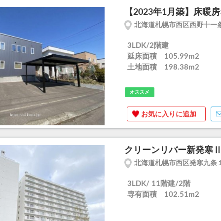
【2023年1月築】床暖
北海道札幌市西区西野十一
3LDK/2階建
延床面積 105.99m
2
土地面積 198.38m
2
オススメ
お気に入りに追加
クリーンリバー新発寒Ⅱ
北海道札幌市西区発寒九条１
3LDK/ 11階建/2階
専有面積 102.51m
2