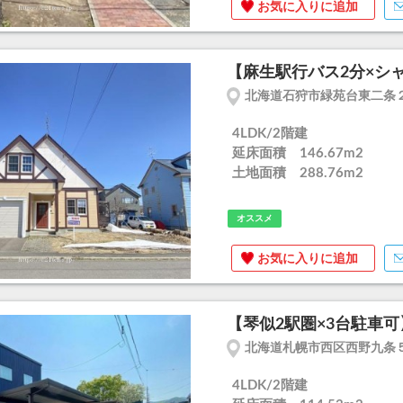
お気に入りに追加
【麻生駅行バス2分×シャ
北海道石狩市緑苑台東二条
4LDK/2階建
延床面積 146.67m
2
土地面積 288.76m
2
オススメ
お気に入りに追加
【琴似2駅圏×3台駐車可】
北海道札幌市西区西野九条
4LDK/2階建