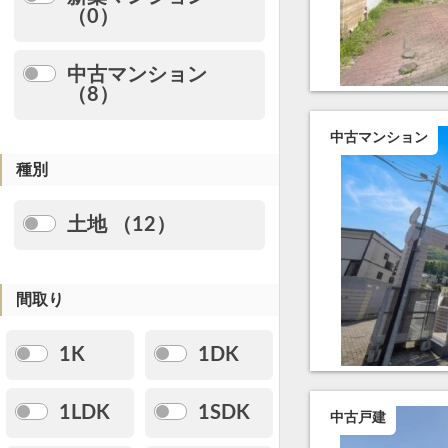
（0）
中古マンション
（8）
中古マンション
種別
土地 （12）
間取り
1K
1DK
1LDK
1SDK
中古戸建