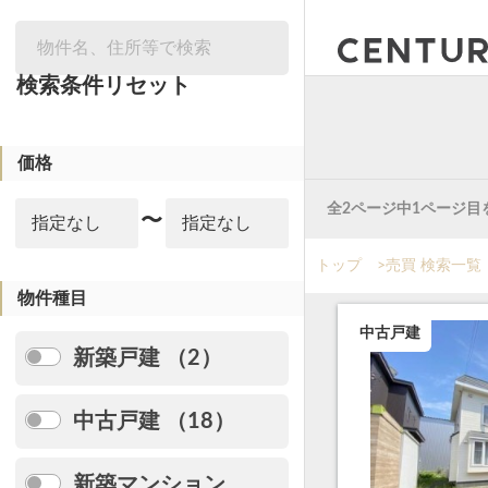
絞り込み
検索条件リセット
価格
全2ページ中1ページ目
〜
トップ
>
売買 検索一覧
物件種目
中古戸建
新築戸建 （2）
中古戸建 （18）
新築マンション