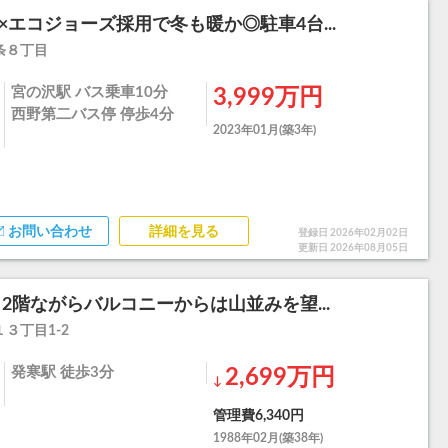
房×エコジョーズ採用で冬も暖か◎駐車4台...
条８丁目
宮の沢駅 バス乗車10分
3,999万円
西野第二バス停 停歩4分
2023年01月(築3年)
お問い合わせ
詳細を見る
登録日 2026年02月02日
更新日 2026年08月05日
2階ながらバルコニーからは山並みを望...
３丁目1-2
発寒駅 徒歩3分
2,699万円
↓
管理費6,340円
1988年02月(築38年)