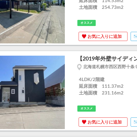
延床面積 114.53m
2
土地面積 254.73m
2
オススメ
お気に入りに追加
【2019年外壁サイディ
北海道札幌市西区西野十条
4LDK/2階建
延床面積 111.37m
2
土地面積 231.16m
2
オススメ
お気に入りに追加