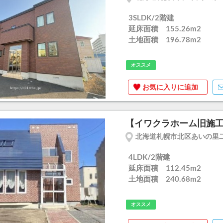
3SLDK/2階建
延床面積 155.26m
2
土地面積 196.78m
2
オススメ
お気に入りに追加
【イワクラホーム旧施工】
北海道札幌市北区あいの里
4LDK/2階建
延床面積 112.45m
2
土地面積 240.68m
2
オススメ